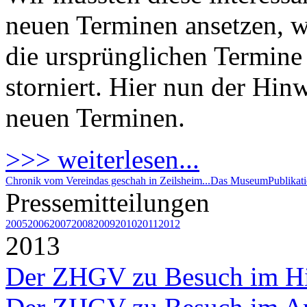
neuen Terminen ansetzen, 
die ursprünglichen Termine 
storniert. Hier nun der Hin
neuen Terminen.
>>> weiterlesen...
Chronik vom Verein
das geschah in Zeilsheim...
Das Museum
Publikat
Pressemitteilungen
2005
2006
2007
2008
2009
2010
2011
2012
2013
Der ZHGV zu Besuch im H