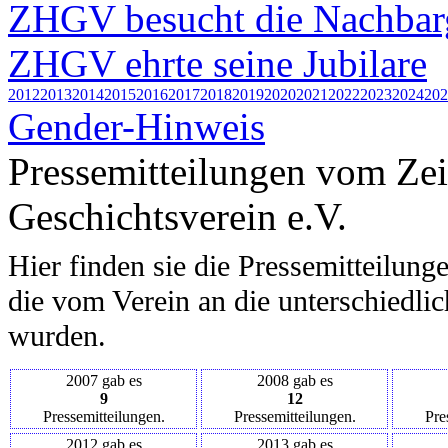
ZHGV besucht die Nachbar
ZHGV ehrte seine Jubilare
2012
2013
2014
2015
2016
2017
2018
2019
2020
2021
2022
2023
2024
202
Gender-Hinweis
Pressemitteilungen vom Ze
Geschichtsverein e.V.
Hier finden sie die Pressemitteilung
die vom Verein an die unterschiedli
wurden.
2007 gab es
2008 gab es
9
12
Pressemitteilungen.
Pressemitteilungen.
Pre
2012 gab es
2013 gab es