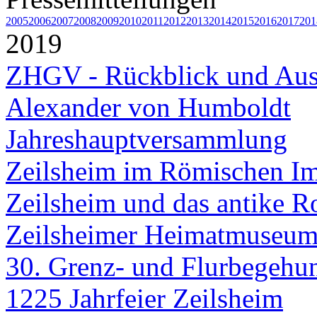
2005
2006
2007
2008
2009
2010
2011
2012
2013
2014
2015
2016
2017
201
2019
ZHGV - Rückblick und Au
Alexander von Humboldt
Jahreshauptversammlung
Zeilsheim im Römischen I
Zeilsheim und das antike 
Zeilsheimer Heimatmuseum 
30. Grenz- und Flurbegeh
1225 Jahrfeier Zeilsheim