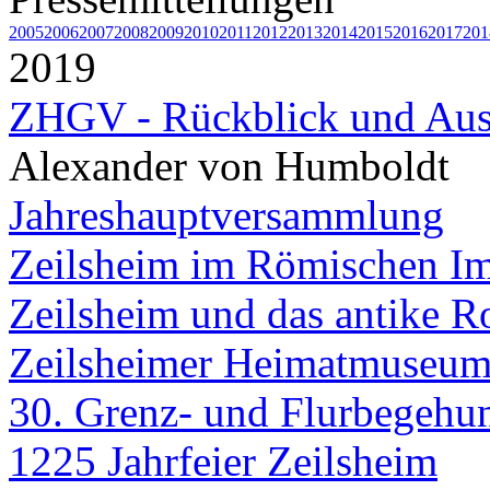
2005
2006
2007
2008
2009
2010
2011
2012
2013
2014
2015
2016
2017
201
2019
ZHGV - Rückblick und Au
Alexander von Humboldt
Jahreshauptversammlung
Zeilsheim im Römischen I
Zeilsheim und das antike 
Zeilsheimer Heimatmuseum 
30. Grenz- und Flurbegeh
1225 Jahrfeier Zeilsheim