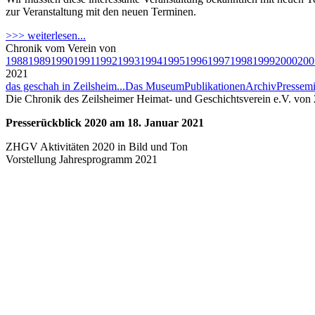
zur Veranstaltung mit den neuen Terminen.
>>> weiterlesen...
Chronik vom Verein von
1988
1989
1990
1991
1992
1993
1994
1995
1996
1997
1998
1999
2000
200
2021
das geschah in Zeilsheim...
Das Museum
Publikationen
Archiv
Pressemi
Die Chronik des Zeilsheimer Heimat- und Geschichtsverein e.V. von
Presserückblick 2020 am 18. Januar 2021
ZHGV Aktivitäten 2020 in Bild und Ton
Vorstellung Jahresprogramm 2021