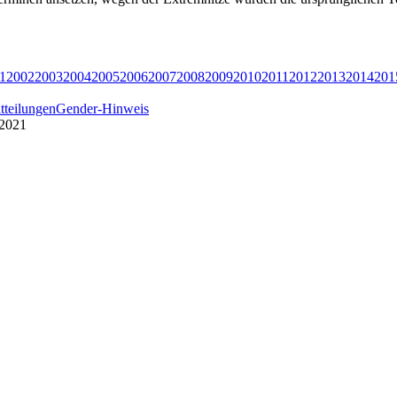
1
2002
2003
2004
2005
2006
2007
2008
2009
2010
2011
2012
2013
2014
201
tteilungen
Gender-Hinweis
 2021