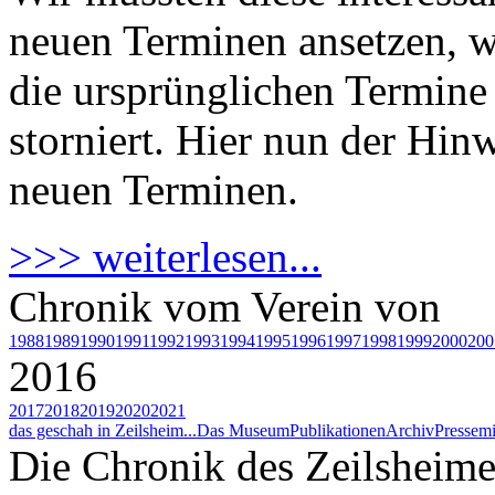
neuen Terminen ansetzen, 
die ursprünglichen Termine 
storniert. Hier nun der Hin
neuen Terminen.
>>> weiterlesen...
Chronik vom Verein von
1988
1989
1990
1991
1992
1993
1994
1995
1996
1997
1998
1999
2000
200
2016
2017
2018
2019
2020
2021
das geschah in Zeilsheim...
Das Museum
Publikationen
Archiv
Pressemi
Die Chronik des Zeilsheime