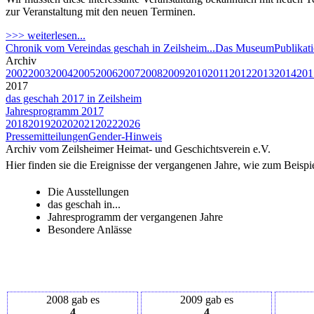
zur Veranstaltung mit den neuen Terminen.
>>> weiterlesen...
Chronik vom Verein
das geschah in Zeilsheim...
Das Museum
Publikat
Archiv
2002
2003
2004
2005
2006
2007
2008
2009
2010
2011
2012
2013
2014
201
2017
das geschah 2017 in Zeilsheim
Jahresprogramm 2017
2018
2019
2020
2021
2022
2026
Pressemitteilungen
Gender-Hinweis
Archiv vom Zeilsheimer Heimat- und Geschichtsverein e.V.
Hier finden sie die Ereignisse der vergangenen Jahre, wie zum Beispie
Die Ausstellungen
das geschah in...
Jahresprogramm der vergangenen Jahre
Besondere Anlässe
2008 gab es
2009 gab es
4
4