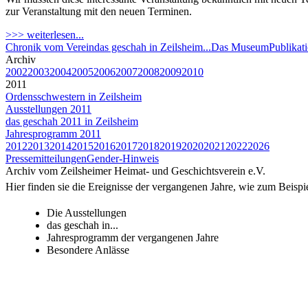
zur Veranstaltung mit den neuen Terminen.
>>> weiterlesen...
Chronik vom Verein
das geschah in Zeilsheim...
Das Museum
Publikat
Archiv
2002
2003
2004
2005
2006
2007
2008
2009
2010
2011
Ordensschwestern in Zeilsheim
Ausstellungen 2011
das geschah 2011 in Zeilsheim
Jahresprogramm 2011
2012
2013
2014
2015
2016
2017
2018
2019
2020
2021
2022
2026
Pressemitteilungen
Gender-Hinweis
Archiv vom Zeilsheimer Heimat- und Geschichtsverein e.V.
Hier finden sie die Ereignisse der vergangenen Jahre, wie zum Beispie
Die Ausstellungen
das geschah in...
Jahresprogramm der vergangenen Jahre
Besondere Anlässe