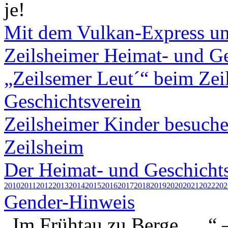
je!
Mit dem Vulkan-Express un
Zeilsheimer Heimat- und Ges
„Zeilsemer Leut´“ beim Zei
Geschichtsverein
Zeilsheimer Kinder besuch
Zeilsheim
Der Heimat- und Geschicht
2010
2011
2012
2013
2014
2015
2016
2017
2018
2019
2020
2021
2022
202
Gender-Hinweis
„Im Frühtau zu Berge…..“ –