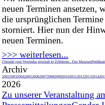
neuen Terminen ansetzen, 
die ursprünglichen Termine 
storniert. Hier nun der Hin
neuen Terminen.
>>> weiterlesen...
Chronik vom Verein
das geschah in Zeilsheim...
Das Museum
Publikat
Archiv
2002
2003
2004
2005
2006
2007
2008
2009
2010
2011
2012
2013
2014
201
2026
Zu unserer Veranstaltung a