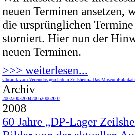
neuen Terminen ansetzen, 
die ursprünglichen Termine 
storniert. Hier nun der Hin
neuen Terminen.
>>> weiterlesen...
Chronik vom Verein
das geschah in Zeilsheim...
Das Museum
Publikat
Archiv
2002
2003
2004
2005
2006
2007
2008
60 Jahre „DP-Lager Zeilsh