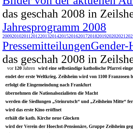
Bilder von der aktuellen Au
das geschah 2008 in Zeilsh
Jahresprogramm 2008
2009
2010
2011
2012
2013
2014
2015
2016
2017
2018
2019
2020
2021
202
Pressemitteilungen
Gender-
das geschah 2008 in Zeilsh
vor
120
Jahren
wird eine selbständige katholische Pfarrei einge
endet der erste Weltkrieg. Zeilsheim wird von 1100 Franzosen b
erfolgt die Eingemeindung nach Frankfurt
übernehmen die Nationalsozialisten die Macht
werden die Siedlungen „Steinrutsch“ und „Zeilsheim Mitte“ fert
wird das erste Kino eröffnet
erhält die kath. Kirche neue Glocken
wird der Verein der Hoechst-Pensionäre, Gruppe Zeilsheim ge