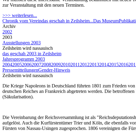
zur Veranstaltung mit den neuen Terminen.
>>> weiterlesen...
Chronik vom Verein
das geschah in Zeilsheim...
Das Museum
Publikat
Archiv
2002
2003
Ausstellungen 2003
Zeilsheim wird nassauisch
das geschah 2003 in Zeilsheim
Jahresprogramm 2003
2004
2005
2006
2007
2008
2009
2010
2011
2012
2013
2014
2015
2016
201
Pressemitteilungen
Gender-Hinweis
Zeilsheim wird nassauisch
Die Kriege Napoleons in Deutschland führten 1801 zum Frieden von 
deutschen Reiches an Frankreich abgetreten werden. Die betroffenen F
(Säkularisation).
Die Vereinbarung der Reichsversammlung ist als "Reichsdeputationsh
aufgelöst. Auch die Kurfürstentümer Trier und Köln, die ebenfalls v
Fürsten von Nassau-Usingen zugesprochen. 1806 vereinigten die Für