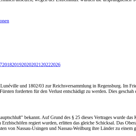
ionen
7
2018
2019
2020
2021
2022
2026
Lunéville und 1802/03 zur Reichsversammlung in Regensburg. Im Fried
ürsten forderten für den Verlust entschädigt zu werden. Dies geschah 
auptschluß" bekannt. Auf Grund des § 25 dieses Vertrages wurde das K
on Erzbischöfen regiert wurden, erlitten das gleiche Schicksal. Das 
sten von Nassau-Usingen und Nassau-Weilburg ihre Länder zu einem g